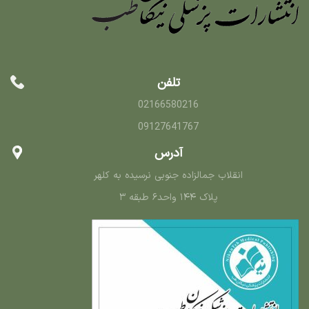
تلفن
02166580216
09127641767
آدرس
انقلاب جمالزاده جنوبی نرسیده به کلهر
پلاک ۱۴۴ واحد۶ طبقه ۳