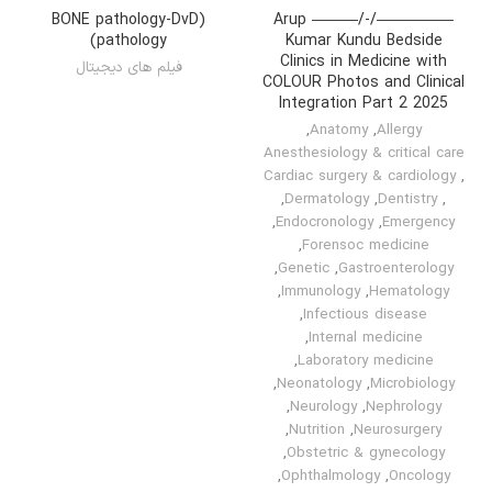
(BONE pathology-DvD
—————/-/——— Arup
(pathology
Kumar Kundu Bedside
Clinics in Medicine with
فیلم های دیجیتال
COLOUR Photos and Clinical
Integration Part 2 2025
,
Anatomy
,
Allergy
Anesthesiology & critical care
Cardiac surgery & cardiology
,
,
Dermatology
,
Dentistry
,
,
Endocronology
,
Emergency
,
Forensoc medicine
,
Genetic
,
Gastroenterology
,
Immunology
,
Hematology
,
Infectious disease
,
Internal medicine
,
Laboratory medicine
,
Neonatology
,
Microbiology
,
Neurology
,
Nephrology
,
Nutrition
,
Neurosurgery
,
Obstetric & gynecology
,
Ophthalmology
,
Oncology