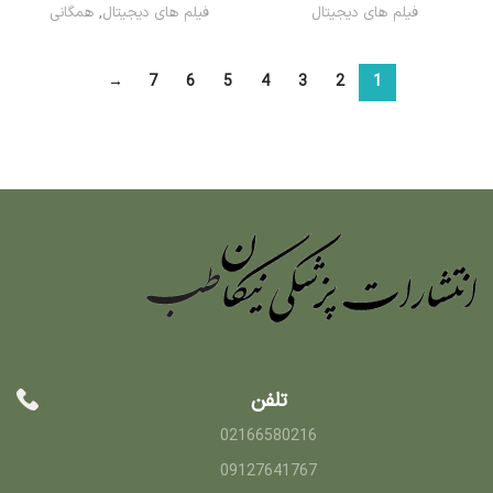
فیلم های دیجیتال
فیلم های دیجیتال
,
همگانی
→
7
6
5
4
3
2
1
تلفن
02166580216
09127641767