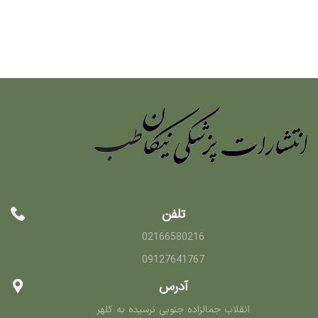
تلفن
02166580216
09127641767
آدرس
انقلاب جمالزاده جنوبی نرسیده به کلهر