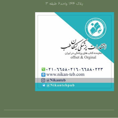
پلاک ۱۴۴ واحد۶ طبقه ۳