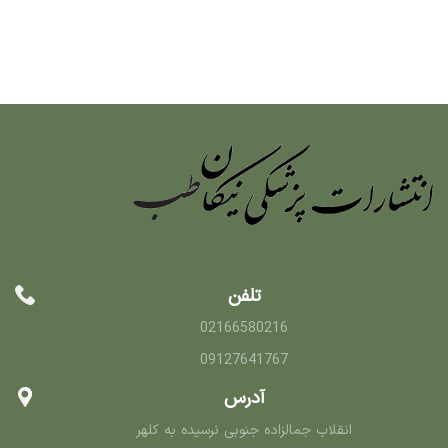
تلفن
02166580216
09127641767
آدرس
انقلاب جمالزاده جنوبی نرسیده به کلهر