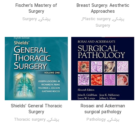
Fischer’s Mastery of
Breast Surgery: Aesthetic
Surgery
Approaches
پزشکی
,
Plastic surgery
,
پزشکی
,
Surgery
Surgery
Shields’ General Thoracic
Rosaei and Ackerman
Surgery
surgical pathology
پزشکی
,
Pathology
پزشکی
,
Thoracic surgery