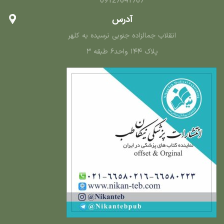
09127641767
آدرس
انقلاب جمالزاده جنوبی نرسیده به کلهر
پلاک ۱۴۴ واحد۶ طبقه ۳