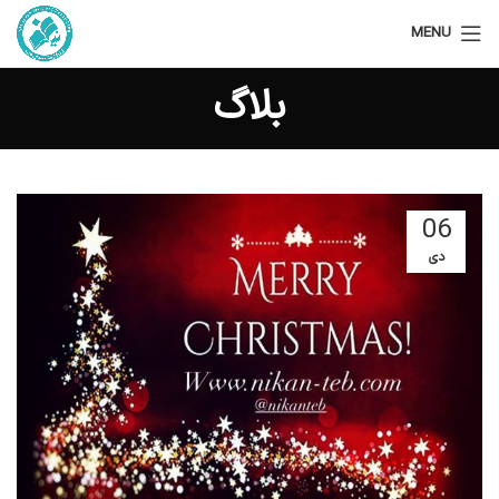
MENU
بلاگ
06
دی