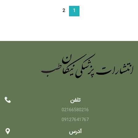
2
1
تلفن
02166580216
09127641767
آدرس